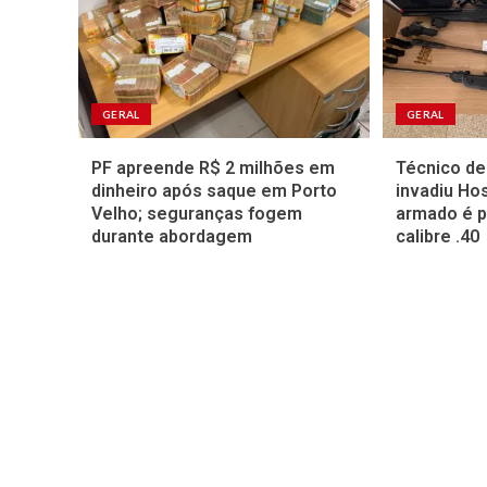
GERAL
GERAL
PF apreende R$ 2 milhões em
Técnico d
dinheiro após saque em Porto
invadiu Ho
Velho; seguranças fogem
armado é p
durante abordagem
calibre .40