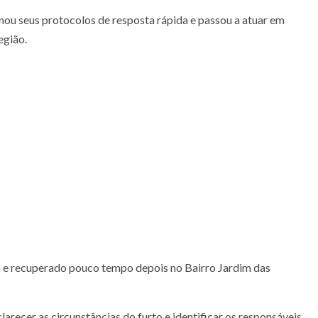
nou seus protocolos de resposta rápida e passou a atuar em
egião.
do e recuperado pouco tempo depois no Bairro Jardim das
arecer as circunstâncias do furto e identificar os responsáveis.