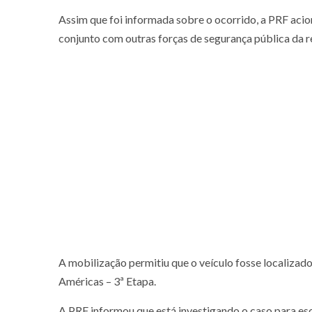
Assim que foi informada sobre o ocorrido, a PRF acio
conjunto com outras forças de segurança pública da r
A mobilização permitiu que o veículo fosse localiza
Américas – 3ª Etapa.
A PRF informou que está investigando o caso para escl