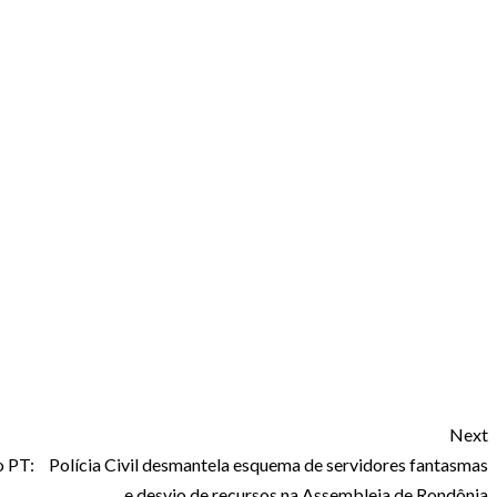
Next
o PT:
Polícia Civil desmantela esquema de servidores fantasmas
e desvio de recursos na Assembleia de Rondônia