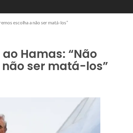
emos escolha a não ser matá-los”
o ao Hamas: “Não
 não ser matá-los”