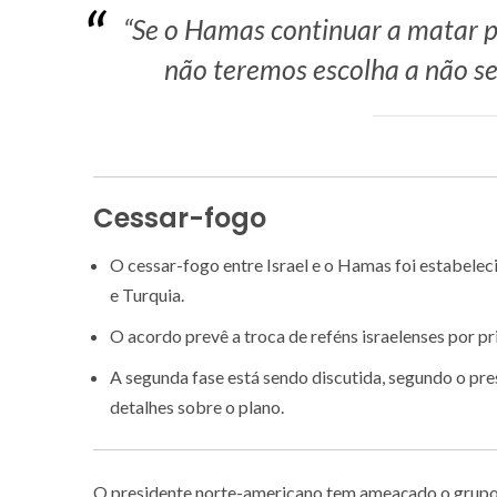
“Se o Hamas continuar a matar p
não teremos escolha a não se
Cessar-fogo
O cessar-fogo entre Israel e o Hamas foi estabelec
e Turquia.
O acordo prevê a troca de reféns israelenses por pri
A segunda fase está sendo discutida, segundo o pr
detalhes sobre o plano.
O presidente norte-americano tem ameaçado o grupo