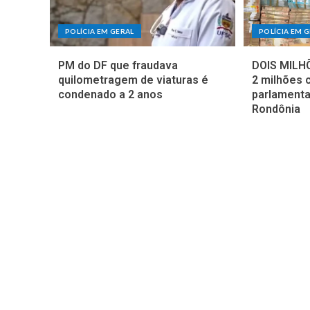
POLÍCIA EM GERAL
POLÍCIA EM 
PM do DF que fraudava
DOIS MILHÕ
quilometragem de viaturas é
2 milhões 
condenado a 2 anos
parlamenta
Rondônia