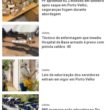
PF apreende R$ 2 milhões em dinheiro
após saque em Porto Velho;
seguranças fogem durante
abordagem
GERAL
Técnico de enfermagem que invadiu
Hospital de Base armado é preso com
pistola calibre .40
GERAL
Leis de valorização dos servidores
entram em vigor em Porto Velho
GERAL
PRF promove ação educativa no Dia