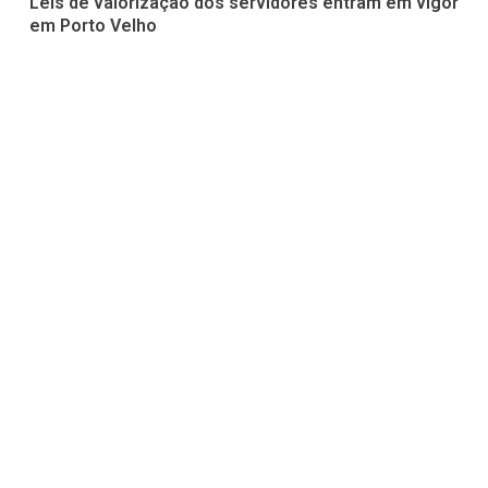
Leis de valorização dos servidores entram em vigor
em Porto Velho