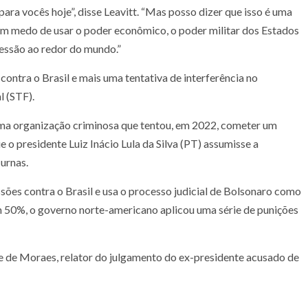
ara vocês hoje”, disse Leavitt. “Mas posso dizer que isso é uma
tem medo de usar o poder econômico, o poder militar dos Estados
essão ao redor do mundo.”
ntra o Brasil e mais uma tentativa de interferência no
l (STF).
uma organização criminosa que tentou, em 2022, cometer um
e o presidente Luiz Inácio Lula da Silva (PT) assumisse a
urnas.
sões contra o Brasil e usa o processo judicial de Bolsonaro como
 em 50%, o governo norte-americano aplicou uma série de punições
dre de Moraes, relator do julgamento do ex-presidente acusado de