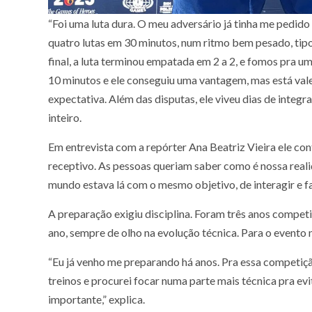
“Foi uma luta dura. O meu adversário já tinha me pedid
quatro lutas em 30 minutos, num ritmo bem pesado, ti
final, a luta terminou empatada em 2 a 2, e fomos pra 
10 minutos e ele conseguiu uma vantagem, mas está vale
expectativa. Além das disputas, ele viveu dias de integr
inteiro.
Em entrevista com a repórter Ana Beatriz Vieira ele con
receptivo. As pessoas queriam saber como é nossa reali
mundo estava lá com o mesmo objetivo, de interagir e fa
A preparação exigiu disciplina. Foram três anos compe
ano, sempre de olho na evolução técnica. Para o evento n
“Eu já venho me preparando há anos. Pra essa competição
treinos e procurei focar numa parte mais técnica pra e
importante,” explica.