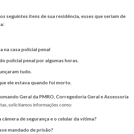
s seguintes itens de sua residência, esses que seriam de
ja:
na casa policial penal
o policial penal por algumas horas.
gunçaram tudo.
que ele estava quando foi morto.
omando Geral da PMRO, Corregedoria Geral e Assessoria
tas, solicitamos informações como:
a câmera de segurança e o celular da vítima?
esse mandado de prisão?