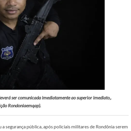
 deverá ser comunicada imediatamente ao superior imediato,
.
dição Rondoniaemqap).
a segurança pública, após policiais militares de Rondônia serem