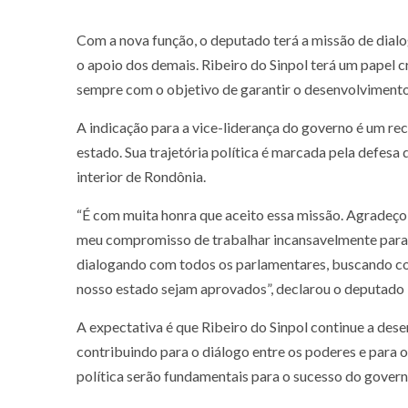
Com a nova função, o deputado terá a missão de dial
o apoio dos demais. Ribeiro do Sinpol terá um papel cr
sempre com o objetivo de garantir o desenvolviment
A indicação para a vice-liderança do governo é um re
estado. Sua trajetória política é marcada pela defesa
interior de Rondônia.
“É com muita honra que aceito essa missão. Agradeço
meu compromisso de trabalhar incansavelmente para d
dialogando com todos os parlamentares, buscando con
nosso estado sejam aprovados”, declarou o deputado R
A expectativa é que Ribeiro do Sinpol continue a des
contribuindo para o diálogo entre os poderes e para 
política serão fundamentais para o sucesso do gover