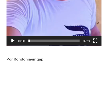
00:00
02:19
Por Rondoniaemqap